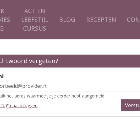
JK
ACT EN
IES
LEEFSTIJL
BLOG
RECEPTEN
CON
G
CURSUS
chtwoord vergeten?
il
uik het adres waarmee je je eerder hebt aangemeld.
erug
Verst
naar inloggen