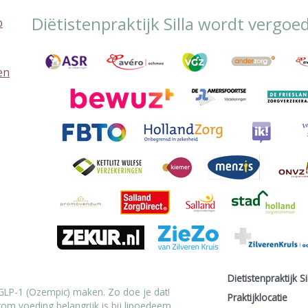
Diëtistenpraktijk Silla wordt vergoe
en
Dietistenpraktijk Si
 GLP-1 (Ozempic) maken. Zo doe je dat!
Praktijklocatie
om voeding belangrijk is bij lipoedeem