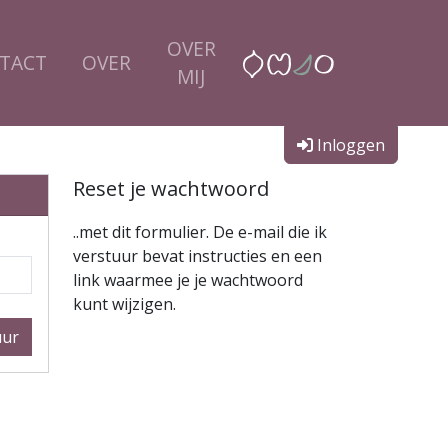
OVER
TACT
OVER
MIJ
Inloggen
Reset je wachtwoord
..met dit formulier. De e-mail die ik
verstuur bevat instructies en een
link waarmee je je wachtwoord
kunt wijzigen.
uur