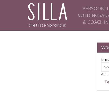
PERSOONLI
VOEDINGSADV
& COACHIN
Wa
E-ma
Gebr
T