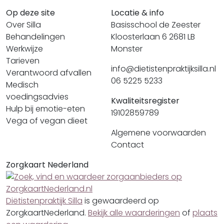
Op deze site
Locatie & info
Over Silla
Basisschool de Zeester
Behandelingen
Kloosterlaan 6 2681 LB
Werkwijze
Monster
Tarieven
info@dietistenpraktijksilla.nl
Verantwoord afvallen
06 5225 5233
Medisch
voedingsadvies
Kwaliteitsregister
Hulp bij emotie-eten
19102859789
Vega of vegan dieet
Algemene voorwaarden
Contact
Zorgkaart Nederland
Diëtistenpraktijk Silla
is gewaardeerd op
ZorgkaartNederland.
Bekijk alle waarderingen
of
plaats