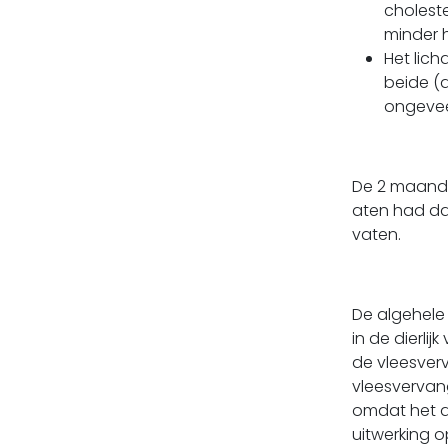
choleste
minder h
Het lich
beide (d
ongeveer
De 2 maande
aten had da
vaten.
De algehele 
in de dierli
de vleesverv
vleesvervang
omdat het ad
uitwerking o