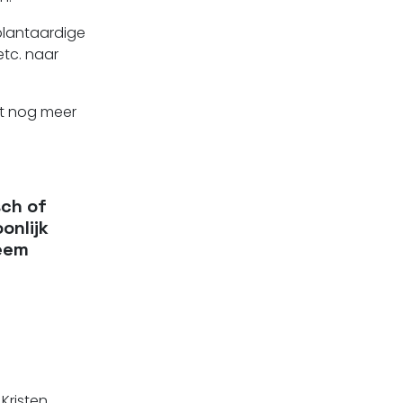
plantaardige
tc. naar
et nog meer
sch of
onlijk
Neem
 Kristen