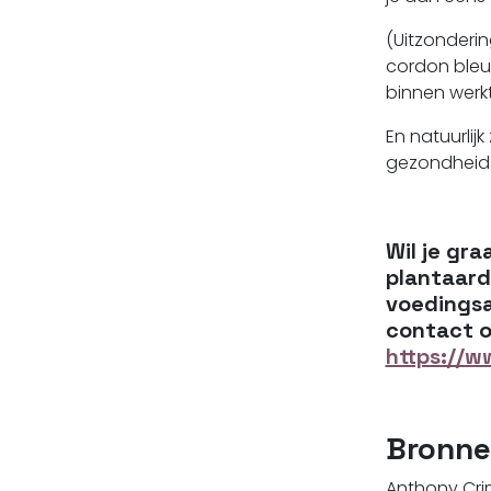
(Uitzonderi
cordon bleu
binnen werkt
En natuurlij
gezondheids
Wil je gr
plantaardi
voedingsa
contact op
https://w
Bronn
Anthony Crima