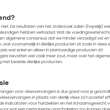
end?
k niet. De resultaten van het onderzoek zullen (hopelijk) we
kundigen hebben verbaasd. Wat de voedingswetenschap 
 een algemene consensus dat we minder verzadigd vet en 
wat voornamelijk in dierlijke producten zit zoals in vlees e
ezels wat enkel en alleen in plantaardige producten zit!
gers bevatten wel vaak meer zout, maar over het algeme
ng met bereide dierlijke producten.
sie
vangen voor vleesvervangers is dus goed voor je gezondh
leesvervangers in plaats van dierlijk vlees zo'n positief ef
e indicatoren voor hartziekten en het lichaamsgewicht ve
 voor wat een permanente omschakeling zou kunnen doe