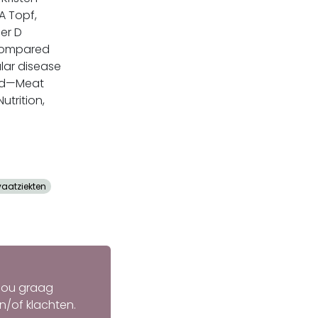
A Topf,
er D
 compared
lar disease
ood—Meat
utrition,
vaatziekten
k jou graag
en/of klachten.