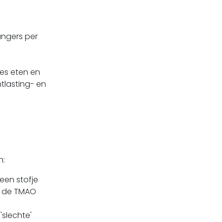
angers per
ees eten en
tlasting- en
n:
een stofje
er de TMAO
'slechte'