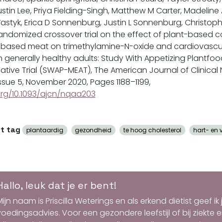
tin Lee, Priya Fielding-Singh, Matthew M Carter, Madeline 
styk, Erica D Sonnenburg, Justin L Sonnenburg, Christoph
randomized crossover trial on the effect of plant-based
-based meat on trimethylamine-N-oxide and cardiovascu
 in generally healthy adults: Study With Appetizing Plantf
native Trial (SWAP-MEAT), The American Journal of Clinical N
Issue 5, November 2020, Pages 1188–1199,
org/10.1093/ajcn/nqaa203
t tag
plantaardig
gezondheid
te hoog cholesterol
hart- en 
Hallo, leuk dat je er bent!
Mijn naam is Priscilla Weterings en als erkend diëtist geef i
voedingsadvies. Voor een gezondere leefstijl of bij ziekte 