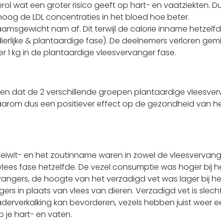
rol wat een groter risico geeft op hart- en vaatziekten. D
oog de LDL concentraties in het bloed hoe beter.
aamsgewicht nam af. Dit terwijl de calorie inname hetzelf
ierlijke & plantaardige fase). De deelnemers verloren gem
 1 kg in de plantaardige vleesvervanger fase.
n dat de 2 verschillende groepen plantaardige vleesver
arom dus een positiever effect op de gezondheid van he
eiwit- en het zoutinname waren in zowel de vleesvervang
jk vlees fase hetzelfde. De vezel consumptie was hoger bij 
angers, de hoogte van het verzadigd vet was lager bij h
ers in plaats van vlees van dieren. Verzadigd vet is slecht
erverkalking kan bevorderen, vezels hebben juist weer e
p je hart- en vaten.