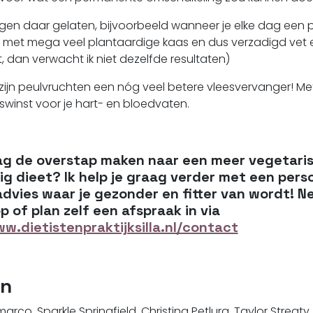
ngen daar gelaten, bijvoorbeeld wanneer je elke dag een 
 met mega veel plantaardige kaas en dus verzadigd vet e
, dan verwacht ik niet dezelfde resultaten)
k zijn peulvruchten een nóg veel betere vleesvervanger! M
winst voor je hart- en bloedvaten.
aag de overstap maken naar een meer vegetari
g dieet? Ik help je graag verder met een perso
dvies waar je gezonder en fitter van wordt! 
 of plan zelf een afspraak in via
ww.dietistenpraktijksilla.nl/contact
en
rco, Sparkle Springfield, Christina Petlura, Taylor Streaty,