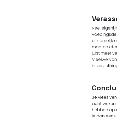
Verass
Nee, eigenlij
voedingsdes
er namelijk
moeten eten, 
juist meer v
Vleesvervan
in vergelijki
Conclu
Je vlees ver
acht weken v
hebben op d
je dan eens