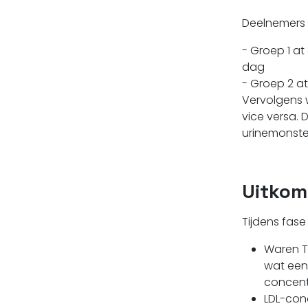
Deelnemers 
- Groep 1 at
dag
- Groep 2 at
Vervolgens w
vice versa.
urinemonste
Uitkom
Tijdens fas
Waren TM
wat een 
concentr
LDL-conc