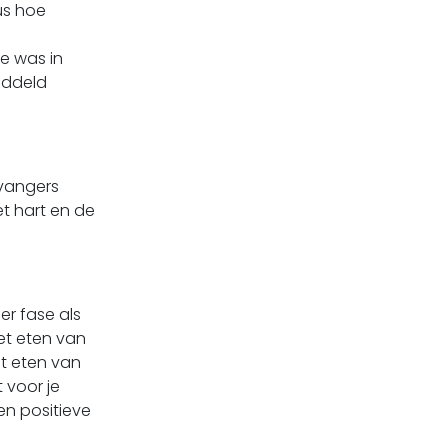
us hoe
de was in
iddeld
vangers
t hart en de
er fase als
het eten van
et eten van
 voor je
en positieve