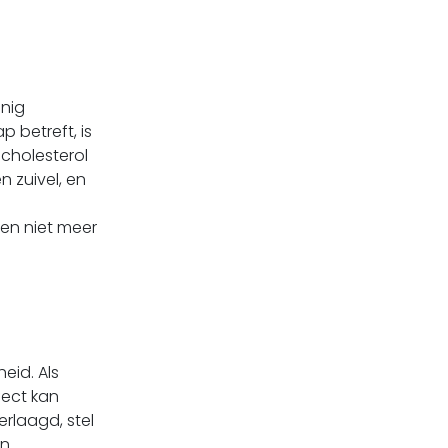
inig
betreft, is
cholesterol
n zuivel, en
en niet meer
eid. Als
fect kan
rlaagd, stel
n.