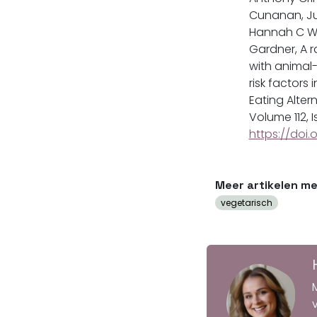
Cunanan, Jus
Hannah C Wa
Gardner, A 
with animal
risk factors
Eating Alter
Volume 112, 
https://doi.
Meer artikelen me
vegetarisch