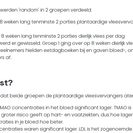
werden 'random' in 2 groepen verdeeld.
 8 weken lang tenminste 2 porties plantaardige vleesverv
 8 weken lang tenminste 2 porties dierlijk vlees per dag
erd er gewisseld. Groep 1 ging over op 8 weken dierlijk vl
 Deelnemers hielden eetdagboeken bij en gaven bloed-, on
rs af.
st?
e dat beide groepen de plantaardige vleesvervangers ate
AO concentraties in het bloed significant lager. TMAO is 
groter risico geeft op hart- en vaatziekten, dus hoe lag
aties in je bloed hoe beter.
entraties waren significant lager. LDL is het zogenoemde 