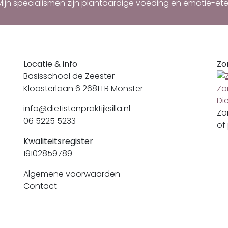
Mijn specialismen zijn plantaardige voeding en emotie-ete
Locatie & info
Zo
Basisschool de Zeester
Kloosterlaan 6 2681 LB Monster
Dië
info@dietistenpraktijksilla.nl
Zo
06 5225 5233
of
Kwaliteitsregister
19102859789
Algemene voorwaarden
Contact